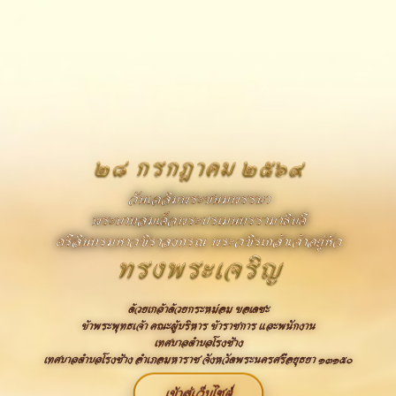
๒๘ กรกฎาคม ๒๕๖๙
วันเฉลิมพระชนมพรรษา
พระบาทสมเด็จพระปรเมนทรรามาธิบดี
ศรีสินทรมหาวชิราลงกรณ พระวชิรเกล้าเจ้าอยู่หัว
ทรงพระเจริญ
ด้วยเกล้าด้วยกระหม่อม ขอเดชะ
ข้าพระพุทธเจ้า คณะผู้บริหาร ข้าราชการ และพนักงาน
เทศบาลตำบลโรงช้าง
เทศบาลตำบลโรงช้าง อำเภอมหาราช จังหวัดพระนครศรีอยุธยา ๑๓๑๕๐
เข้าสู่เว็บไซต์