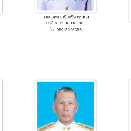
นายสุรพล เตรียมวิจารณ์กุล
สมาชิกสภาเทศบาล เขต 1
โทร.089-5246058