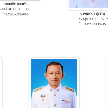
นายสมคิด ทองเกิด
รองประธานสภาเทศบาล
นางเมตตา สุขสาธุ
โทร.061-6526956
เลขานุการสภาเทศบา
โทร.089-8808636