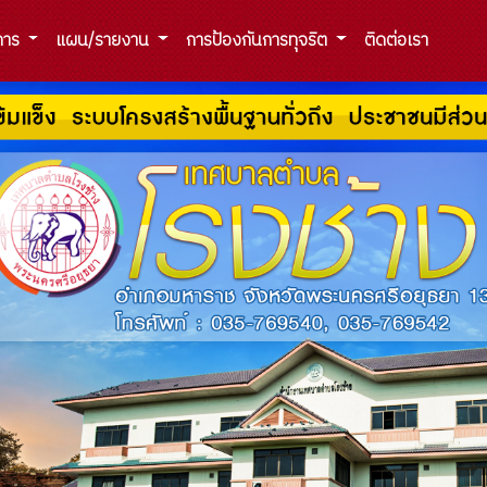
ิการ
แผน/รายงาน
การป้องกันการทุจริต
ติดต่อเรา