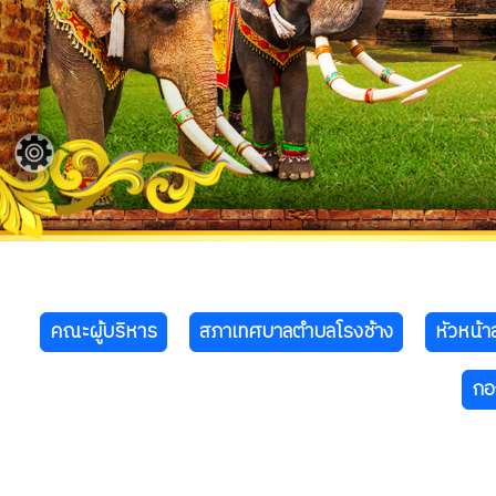
คณะผู้บริหาร
สภาเทศบาลตำบลโรงช้าง
หัวหน้
กอ