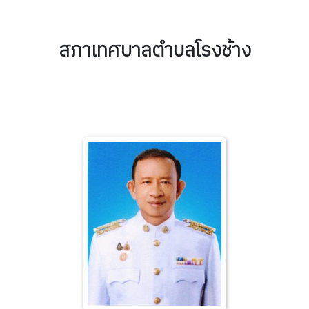
สภาเทศบาลตำบลโรงช้าง