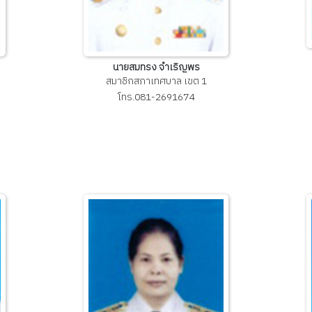
นายสมทรง จำเริญพร
สมาชิกสภาเทศบาล เขต 1
โทร.081-2691674