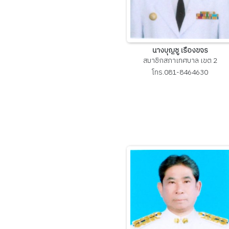
นางบุญชู เรืองขจร
สมาชิกสภาเทศบาล เขต 2
โทร.081-8464630