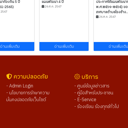
ท้องถิ่น 5 ปี
แผนพัฒนา 4 ปี
ประกาศใช้แผนพัฒนาท้
61-2565)
26 ส.ค. 2567
พ.ศ.๒๕๖๑-๒๕๖๕) ขอ
. 2567
เทศบาลตำบลโรงช้าง..
26 ส.ค. 2567
อ่านเพิ่มเติม
อ่านเพิ่มเติม
อ่านเพิ่มเติ
ความปลอดภัย
บริการ
- Admin Login
- ศูนย์ข้อมูลข่าวสาร
- นโยบายการรักษาความ
- คู่มือสำหรับประชาชน
มั่นคงปลอดภัยเว็บไซต์
- E-Service
- ร้องเรียน ร้องทุกข์ทั่วไป