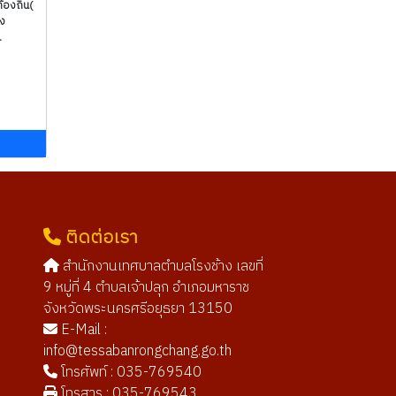
องถิ่น(
ง
.
ม
ติดต่อเรา
สำนักงานเทศบาลตำบลโรงช้าง เลขที่
9 หมู่ที่ 4 ตำบลเจ้าปลุก อำเภอมหาราช
จังหวัดพระนครศรีอยุธยา 13150
E-Mail :
info@tessabanrongchang.go.th
โทรศัพท์ : 035-769540
โทรสาร : 035-769543