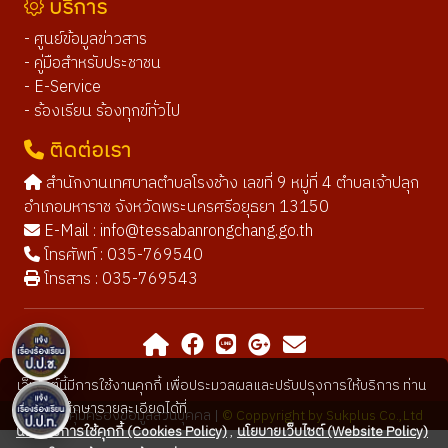
บริการ
- ศูนย์ข้อมูลข่าวสาร
- คู่มือสำหรับประชาชน
- E-Service
- ร้องเรียน ร้องทุกข์ทั่วไป
ติดต่อเรา
สำนักงานเทศบาลตำบลโรงช้าง เลขที่ 9 หมู่ที่ 4 ตำบลเจ้าปลุก
อำเภอมหาราช จังหวัดพระนครศรีอยุธยา 13150
E-Mail :
info@tessabanrongchang.go.th
โทรศัพท์ : 035-769540
โทรสาร : 035-769543
เว็บไซต์นี้มีการใช้งานคุกกี้ เพื่อประมวลผลและปรับปรุงการให้บริการ ท่าน
สามารถศึกษารายละเอียดได้ที่
นโยบายคุ้มครองข้อมูลส่วนบุคคล |
© Coppyright by Sukplus Co.,Ltd
นโยบายการใช้คุกกี้ (Cookies Policy)
,
นโยบายเว็บไซต์ (Website Policy)